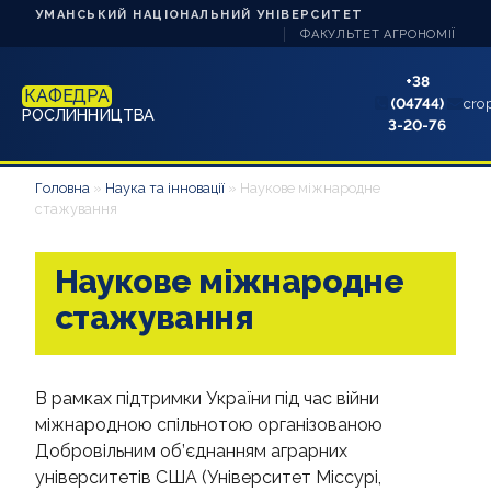
УМАНСЬКИЙ НАЦІОНАЛЬНИЙ УНІВЕРСИТЕТ
ФАКУЛЬТЕТ АГРОНОМІЇ
+38
КАФЕДРА
(04744)
cro
РОСЛИННИЦТВА
3-20-76
ПРО КАФЕДРУ
Головна
»
Наука та інновації
»
Наукове міжнародне
стажування
СТУДЕНТУ
Наукове міжнародне
АБІТУРІЄНТУ
стажування
НАВЧАННЯ
НАУКА ТА ІННОВАЦІЇ
В рамках підтримки України під час війни
міжнародною спільнотою організованою
3D-ТУР КАФЕДРОЮ РОСЛИННИЦТВА УНУ
Добровільним об’єднанням аграрних
університетів США (Університет Міссурі,
НОВИНИ