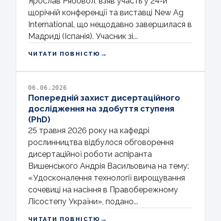
Ярослав Рябовол, взяв участь у 24-й
щорічній конференції та виставці New Ag
International, що нещодавно завершилася в
Мадриді (Іспанія). Учасник зі...
→
ЧИТАТИ ПОВНІСТЮ
06.06.2026
Попередній захист дисертаційного
дослідження на здобуття ступеня
(PhD)
25 травня 2026 року на кафедрі
рослинництва відбулося обговорення
дисертаційної роботи аспіранта
Вишенського Андрія Васильовича на тему:
«Удосконалення технології вирощування
сочевиці на насіння в Правобережному
Лісостепу України», подано...
→
ЧИТАТИ ПОВНІСТЮ